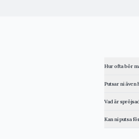
Hur ofta bör m
Putsar ni även
Vad är spröjsa
Kan ni putsa fö