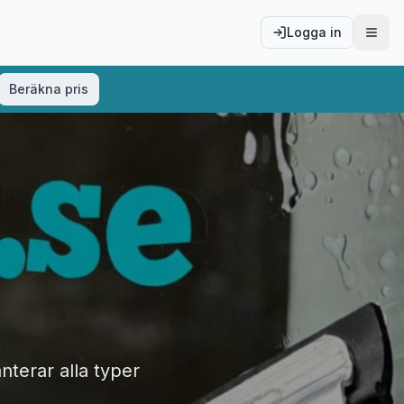
Logga in
Öppn
Beräkna pris
nterar alla typer