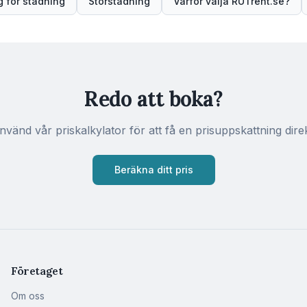
 för städning
Storstädning
Varför välja RUTrent.se?
Redo att boka?
nvänd vår priskalkylator för att få en prisuppskattning direk
Beräkna ditt pris
Företaget
Om oss