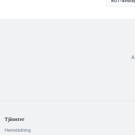
RUT-avdrag
A
Tjänster
Hemstädning