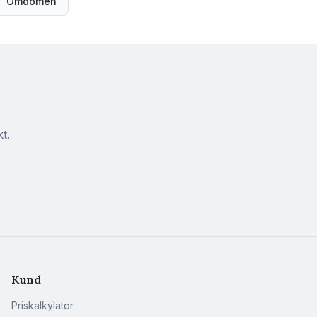
Omdömen
t.
Kund
Priskalkylator