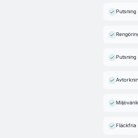
Putsning 
Rengöring
Putsning 
Avtorkni
Miljövänl
Fläckfria