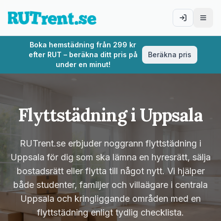
Logga in
Öppn
Boka hemstädning från 299 kr
efter RUT – beräkna ditt pris på
Beräkna pris
under en minut!
Flyttstädning i
Uppsala
RUTrent.se erbjuder noggrann flyttstädning i
Uppsala för dig som ska lämna en hyresrätt, sälja
bostadsrätt eller flytta till något nytt. Vi hjälper
både studenter, familjer och villaägare i centrala
Uppsala och kringliggande områden med en
flyttstädning enligt tydlig checklista.