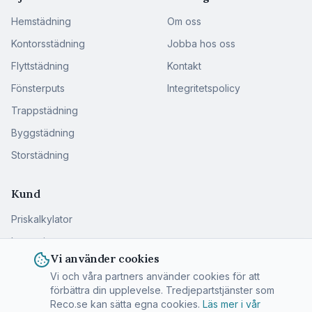
Hemstädning
Om oss
Kontorsstädning
Jobba hos oss
Flyttstädning
Kontakt
Fönsterputs
Integritetspolicy
Trappstädning
Byggstädning
Storstädning
Kund
Priskalkylator
Logga in
Vi använder cookies
Vi och våra partners använder cookies för att
förbättra din upplevelse. Tredjepartstjänster som
©
2026
RutRent Stockholm AB
· Org.nr 556393-7753. Alla
Reco.se kan sätta egna cookies.
Läs mer i vår
rättigheter förbehållna.